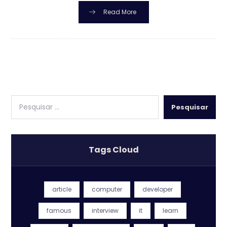
Read More
Pesquisar
Tags Cloud
article
computer
developer
famous
interview
it
learn