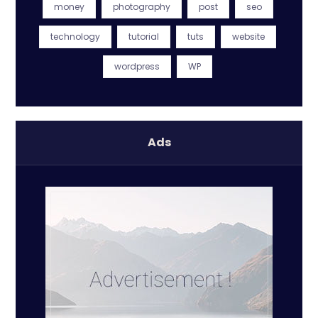
money
photography
post
seo
technology
tutorial
tuts
website
wordpress
WP
Ads