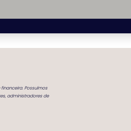
Home
 e financeira. Possuímos
Quem Somos
s, administradores de
Serviços
Parceiros
Contato