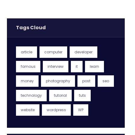
Tags Cloud
article
computer
developer
famous
interview
it
learn
money
photography
post
seo
technology
tutorial
tuts
website
wordpress
WP