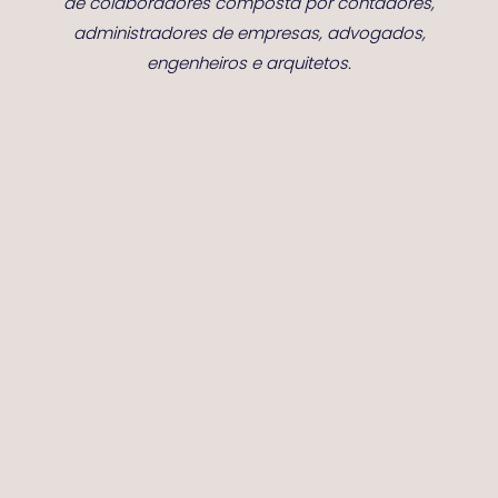
de colaboradores composta por contadores,
administradores de empresas, advogados,
engenheiros e arquitetos.
Home
Quem Somos
Serviços
Parceiros
Contato