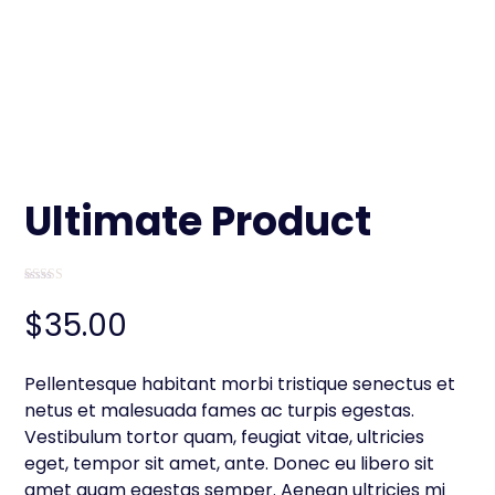
Ultimate Product
Avaliad
2
o como
$
35.00
3.00
de
5, com
baseado
em
avaliaçõ
Pellentesque habitant morbi tristique senectus et
es de
clientes
netus et malesuada fames ac turpis egestas.
Vestibulum tortor quam, feugiat vitae, ultricies
eget, tempor sit amet, ante. Donec eu libero sit
amet quam egestas semper. Aenean ultricies mi